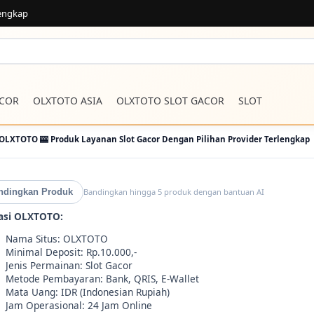
lengkap
ACOR
OLXTOTO ASIA
OLXTOTO SLOT GACOR
SLOT
OLXTOTO 🎰 Produk Layanan Slot Gacor Dengan Pilihan Provider Terlengkap
ndingkan Produk
Bandingkan hingga 5 produk dengan bantuan AI
asi OLXTOTO:
Nama Situs: OLXTOTO
Minimal Deposit: Rp.10.000,-
Jenis Permainan: Slot Gacor
Metode Pembayaran: Bank, QRIS, E-Wallet
Mata Uang: IDR (Indonesian Rupiah)
Jam Operasional: 24 Jam Online