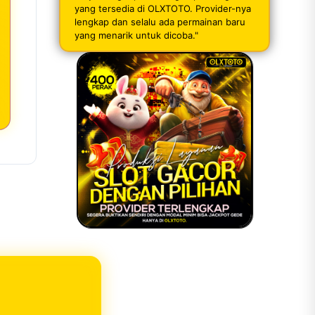
koleksi slotnya benar-benar beragam.
Saya bisa menemukan banyak game
favorit dalam satu tempat."