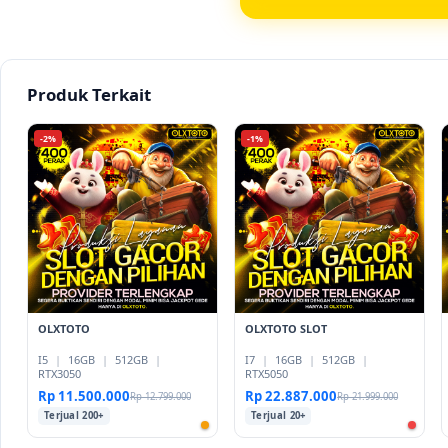
bermain yang praktis dal
Produk Terkait
-2%
-1%
OLXTOTO
OLXTOTO SLOT
I5
|
16GB
|
512GB
|
I7
|
16GB
|
512GB
|
RTX3050
RTX5050
Rp 11.500.000
Rp 22.887.000
Rp 12.799.000
Rp 21.999.000
Terjual 200+
Terjual 20+