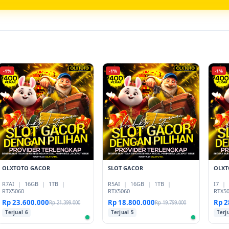
am satu platform.
-1%
-1%
-1%
OLXTOTO GACOR
SLOT GACOR
OLXT
R7AI
|
16GB
|
1TB
|
R5AI
|
16GB
|
1TB
|
I7
|
RTX5060
RTX5060
RTX5
Rp 23.600.000
Rp 18.800.000
Rp 2
Rp 21.399.000
Rp 19.799.000
Terjual 6
Terjual 5
Terj