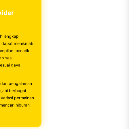
vider
ih lengkap
n dapat menikmati
ampilan menarik,
ap sesi
esuai gaya
s dan pengalaman
jahi berbagai
 variasi permainan
 mencari hiburan