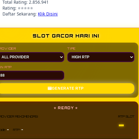
Total Rating: 2.856.941
Rating: ⭐⭐⭐⭐⭐
Daftar Sekarang:
Klik Disini
SLOT GACOR HARI INI
ROVIDER
TIPE
IN RTP
🎰
GENERATE RTP
⭐ READY ⭐
ROVIDER REKOMENDASI
RTP SLOT
-
-
-
ode:
RTP: